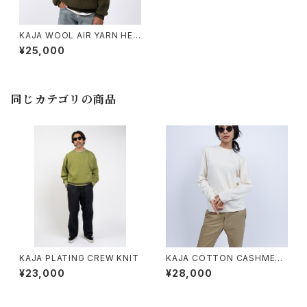
KAJA WOOL AIR YARN HEN
LEY NECK KNIT
¥25,000
同じカテゴリの商品
KAJA PLATING CREW KNIT
KAJA COTTON CASHMERE
CREW NECK KNIT
¥23,000
¥28,000