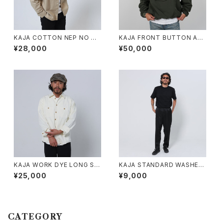
KAJA COTTON NEP NO CO
KAJA FRONT BUTTON AN
LLAR LONG SLEEVE SHIRT
ORAK HOODIE
¥28,000
¥50,000
S
KAJA WORK DYE LONG SL
KAJA STANDARD WASHED
EEVE SHIRTS
T-SHIRT
¥25,000
¥9,000
CATEGORY