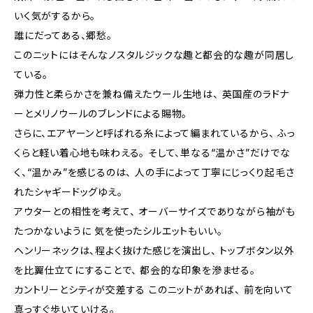
いく気がするから。
誰にだってある、郷愁。
このニットにはそんなノスタルジックな趣と都会的な趣が同居し
ている。
弾力性と柔らかさを兼ね備えたウール生地は、 英国産のラドナ
ーとメリノウールのブレンドによる賜物。
さらに、エアヤーンと呼ばれる糸によって編まれているから、 ふっ
くらと軽い着心地も味わえる。 そして、単なる“温かさ”だけでな
く、“温かみ”を感じるのは、 人の手によって丁寧にじっくり起毛さ
れたシャギードッグゆえ。
アウターとの相性を考えて、 オーバーサイズでありながら袖がも
たつかないように 気を使ったシルエットもいい。
ヘンリーネックは、程よく抜けた感じを演出し、 トップボタン以外
を比翼仕立てにすることで、 都会的な印象を滲ませる。
カントリーとシティが交差する このニットがあれば、 前を向いて
真っすぐ歩いていける。