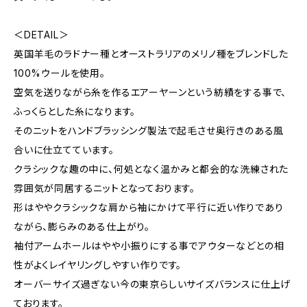
＜DETAIL＞
英国羊毛のラドナー種とオーストラリアのメリノ種をブレンドした
100%ウールを使用。
空気を送りながら糸を作るエアーヤーンという紡績をする事で、
ふっくらとした糸になります。
そのニットをハンドブラッシング製法で起毛させ奥行きのある風
合いに仕立てています。
クラシックな趣の中に、何処となく温かみと都会的な洗練された
雰囲気が同居するニットとなっております。
形はややクラシックな肩から袖にかけて平行に近い作りであり
ながら、膨らみのある仕上がり。
袖付アームホールはやや小振りにする事でアウターなどとの相
性がよくレイヤリングしやすい作りです。
オーバーサイズ過ぎない今の東京らしいサイズバランスに仕上げ
ております。