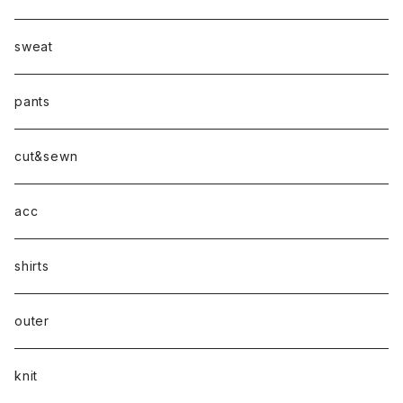
sweat
pants
cut&sewn
acc
shirts
outer
knit