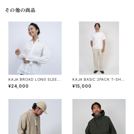
その他の商品
KAJA BROAD LONG SLEEV
KAJA BASIC 2PACK T-SHIR
E SHIRTS
TS
¥24,000
¥15,000